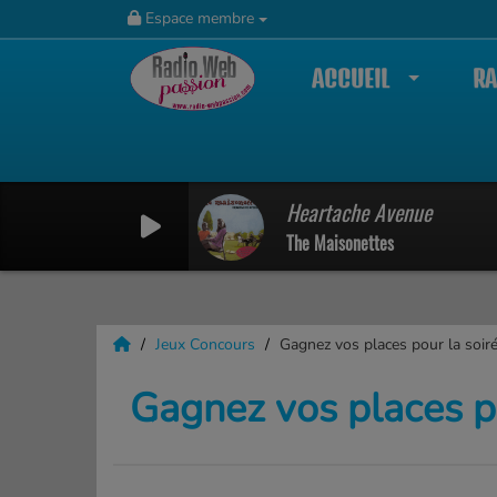
Espace membre
ACCUEIL
RA
Heartache Avenue
8PSMQW4DND67SJ7HB4GT
The Maisonettes
Jeux Concours
Gagnez vos places pour la soir
Gagnez vos places p