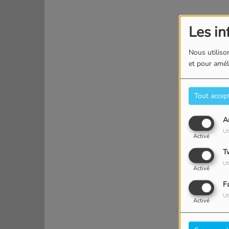
Les in
Nous utilison
et pour améli
Tout accep
A
Ut
Activé
T
Ut
Activé
F
Ut
Activé