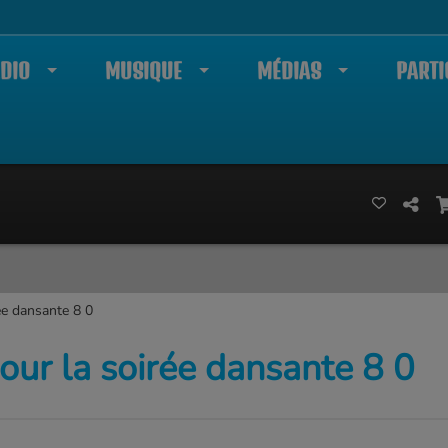
DIO
MUSIQUE
MÉDIAS
PARTI
ée dansante 8 0
our la soirée dansante 8 0