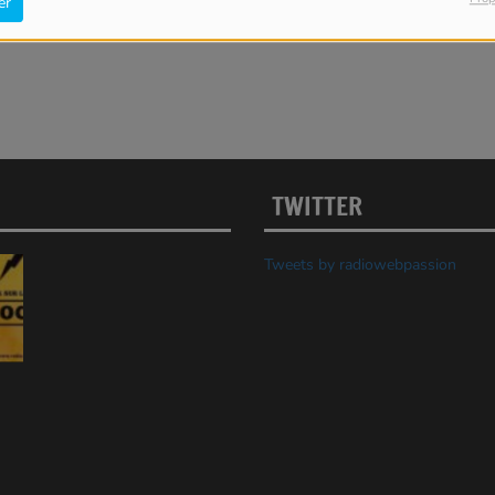
er
TWITTER
Tweets by radiowebpassion