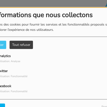
formations que nous collectons
s des cookies pour fournir les services et les fonctionnalités proposés s
orer l'expérience de nos utilisateurs.
ter
Tout refuser
nalytics
ilisation: Analyse
witter
ilisation: Fonctionnalité
acebook
ilisation: Fonctionnalité
Prop