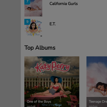
7
California Gurls
9
E.T.
Top Albums
One of the Boys
Teenage Dr
pistes
pistes