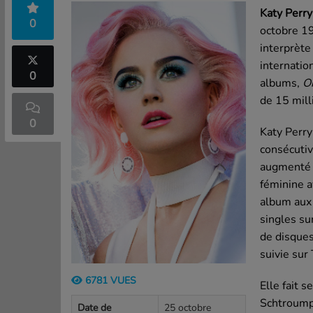
Katy Perry
0
octobre 1
interprète
internatio
0
albums,
O
de 15 mill
0
Katy Perry
consécutiv
augmenté c
féminine 
album aux 
singles su
de disques
suivie sur
6781 VUES
Elle fait s
Schtroump
Date de
25 octobre