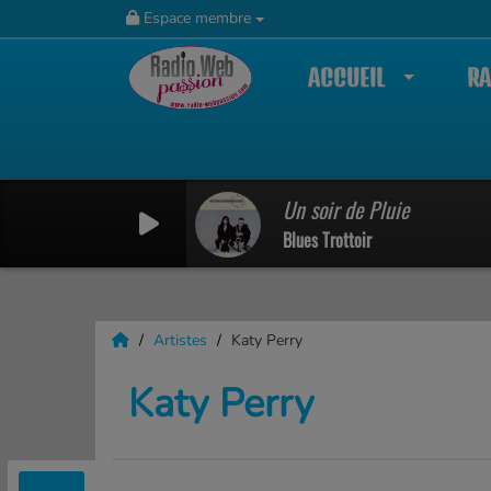
Espace membre
ACCUEIL
RA
Un soir de Pluie
8PSMQW4DND67SJ7HB4GT
Blues Trottoir
Artistes
Katy Perry
Katy Perry