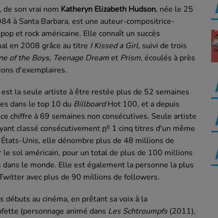
, de son vrai nom
Katheryn Elizabeth Hudson
, née le
25
984
à Santa Barbara, est une auteur-compositrice-
 pop et rock américaine. Elle connaît un succès
nal en 2008 grâce au titre
I Kissed a Girl
, suivi de trois
ne of the Boys
,
Teenage Dream
et
Prism
, écoulés à près
ions d'exemplaires.
 est la seule artiste à être restée plus de 52 semaines
es dans le top 10 du
Billboard
Hot 100, et a depuis
e chiffre à 69 semaines non consécutives. Seule artiste
o
ayant classé consécutivement
n
1 cinq titres d'un même
États-Unis, elle dénombre plus de 48 millions de
r le sol américain, pour un total de plus de 100 millions
 dans le monde. Elle est également la personne la plus
 Twitter avec plus de 90 millions de followers.
es débuts au cinéma, en prêtant sa voix à la
fette (personnage animé dans
Les Schtroumpfs
(2011),