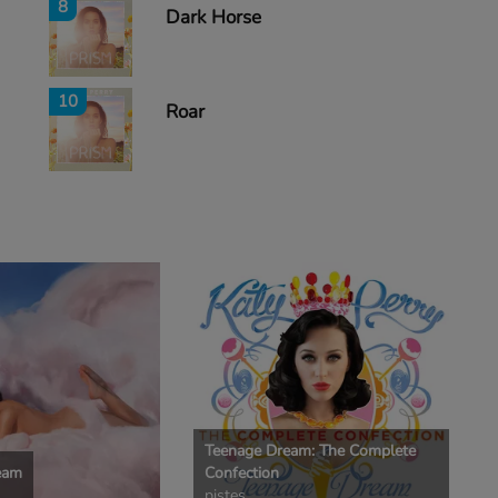
8
Dark Horse
10
Roar
Teenage Dream: The Complete
eam
Confection
pistes