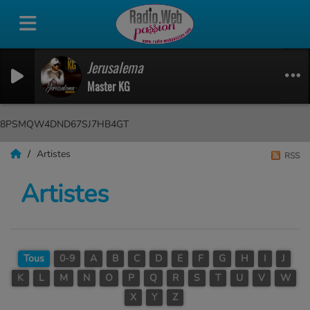
Jerusalema
Master KG
8PSMQW4DND67SJ7HB4GT
Artistes
RSS
Artistes
Tous
0-9
A
B
C
D
E
F
G
H
I
J
K
L
M
N
O
P
Q
R
S
T
U
V
W
X
Y
Z