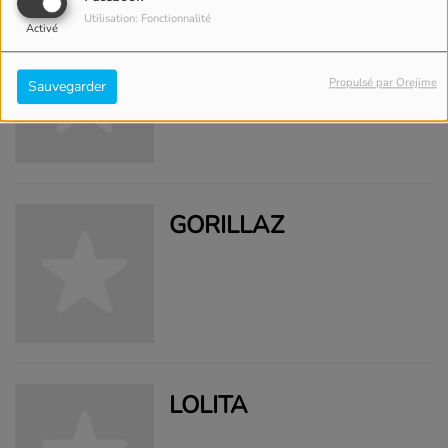
Utilisation: Fonctionnalité
Activé
LABELLE
Propulsé par Orejime
Sauvegarder
GORILLAZ
LOLITA